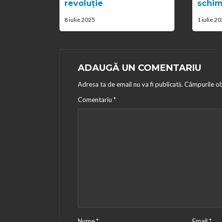
revoluție
schim
8 iulie 2025
1 iulie 2
ADAUGĂ UN COMENTARIU
Adresa ta de email nu va fi publicată.
Câmpurile ob
Comentariu
*
Nume
*
Email
*