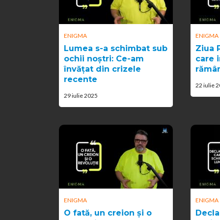
ENIGMA
ENIGMA
Lumea s-a schimbat sub
Ziua P
ochii noștri: Ce-am
care i
învățat din crizele
rămâ
recente
22 iulie 
29 iulie 2025
ENIGMA
ENIGMA
O fată, un creion și o
Decla