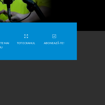
TE MAI
TOT ECRANUL
ABONEAZĂ-TE!
IU