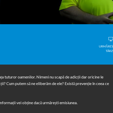
URMĂREȘ
TÂRZ
ața tuturor oamenilor. Nimeni nu scapă de adicții dar oricine le
ții? Cum putem să ne eliberăm de ele? Există prevenție în ceea ce
 informații vei obține dacă urmărești emisiunea.