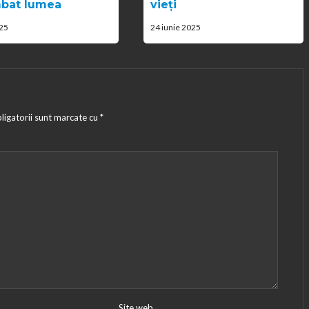
bat lumea
vieți
025
24 iunie 2025
ligatorii sunt marcate cu
*
Site web