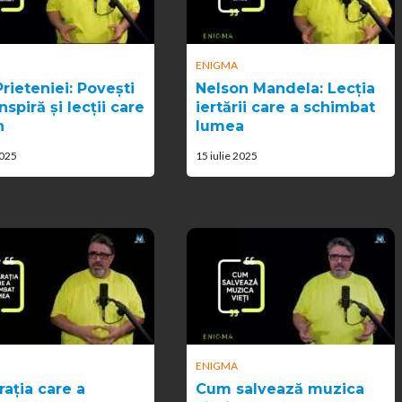
ENIGMA
rieteniei: Povești
Nelson Mandela: Lecția
nspiră și lecții care
iertării care a schimbat
n
lumea
2025
15 iulie 2025
ENIGMA
rația care a
Cum salvează muzica