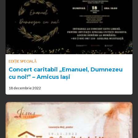
EDIȚIE SPECIALĂ
Concert caritabil „Emanuel, Dumnezeu
cu noi!” – Amicus Iași
18 decembrie 2022