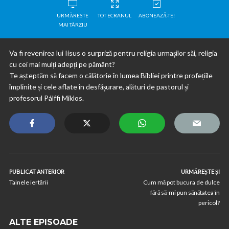
URMĂREȘTE
TOT ECRANUL
ABONEAZĂ-TE!
MAI TÂRZIU
Va fi revenirea lui Iisus o surpriză pentru religia urmașilor săi, religia
cu cei mai mulți adepți pe pământ?
Te așteptăm să facem o călătorie în lumea Bibliei printre profețiile
împlinite și cele aflate în desfășurare, alături de pastorul și
profesorul Pálffi Miklos.
PUBLICAT ANTERIOR
URMĂREȘTE ȘI
Tainele iertării
Cum mă pot bucura de dulce
fără să-mi pun sănătatea în
pericol?
ALTE EPISOADE