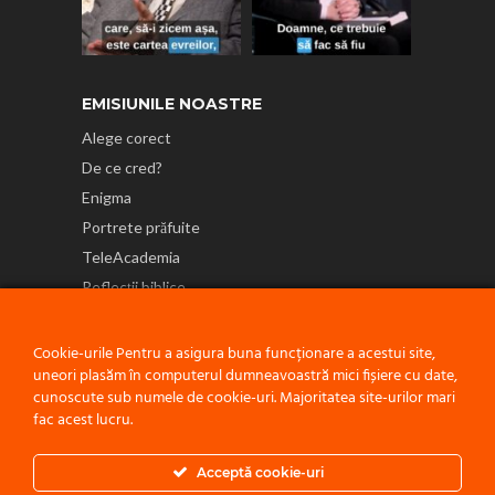
EMISIUNILE NOASTRE
Alege corect
De ce cred?
Enigma
Portrete prăfuite
TeleAcademia
Reflecții biblice
NE GĂSEȘTI ȘI PE
Cookie-urile Pentru a asigura buna funcționare a acestui site,
uneori plasăm în computerul dumneavoastră mici fișiere cu date,
cunoscute sub numele de cookie-uri. Majoritatea site-urilor mari
fac acest lucru.
Politică de confidențialitate
Acceptă cookie-uri