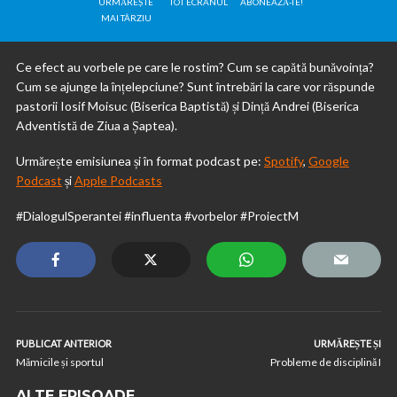
URMĂREȘTE
TOT ECRANUL
ABONEAZĂ-TE!
MAI TÂRZIU
Ce efect au vorbele pe care le rostim? Cum se capătă bunăvoința?
Cum se ajunge la înțelepciune? Sunt întrebări la care vor răspunde
pastorii Iosif Moisuc (Biserica Baptistă) și Dință Andrei (Biserica
Adventistă de Ziua a Șaptea).
Urmărește emisiunea și în format podcast pe:
Spotify
,
Google
Podcast
și
Apple Podcasts
#DialogulSperantei #influenta #vorbelor #ProiectM
PUBLICAT ANTERIOR
URMĂREȘTE ȘI
Mămicile și sportul
Probleme de disciplină I
ALTE EPISOADE