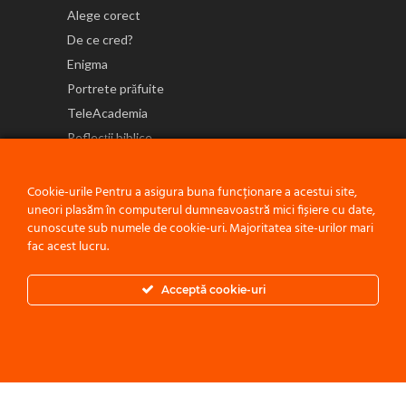
Alege corect
De ce cred?
Enigma
Portrete prăfuite
TeleAcademia
Reflecții biblice
NE GĂSEȘTI ȘI PE
Cookie-urile Pentru a asigura buna funcționare a acestui site,
uneori plasăm în computerul dumneavoastră mici fișiere cu date,
cunoscute sub numele de cookie-uri. Majoritatea site-urilor mari
fac acest lucru.
Politică de confidențialitate
Acceptă cookie-uri
© 2021 ACEST PROIECT ESTE O INIȚIATIVĂ A
BISERICII ADVENTISTE
DE ZIUA A ȘAPTEA - CONFERINȚA MOLDOVA