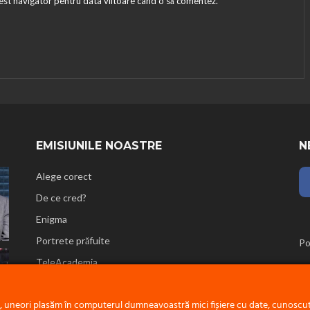
cest navigator pentru data viitoare când o să comentez.
EMISIUNILE NOASTRE
N
Alege corect
De ce cred?
Enigma
Portrete prăfuite
Po
TeleAcademia
Reflecții biblice
e, uneori plasăm în computerul dumneavoastră mici fișiere cu date, cunoscute