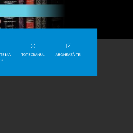
TE MAI
TOT ECRANUL
ABONEAZĂ-TE!
IU