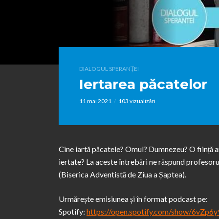
DIALOGUL SPERANȚEI
Iertarea păcatelor
11 mai 2021
103 vizualizări
Cine iartă păcatele? Omul? Dumnezeu? O ființă an
iertate? La aceste întrebări ne răspund profesoru
(Biserica Adventistă de Ziua a Șaptea).
Urmărește emisiunea și în format podcast pe:
Spotify:
https://open.spotify.com/show/6vZ