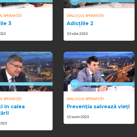
L SPERANȚEI
DIALOGUL SPERANȚEI
ile 3
Adicțiile 2
2023
13 iulie 2023
L SPERANȚEI
DIALOGUL SPERANȚEI
i în calea
Prevenția salvează vieți
ării
15 iunie 2023
 2023