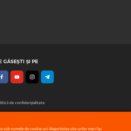
E GĂSEȘTI ȘI PE
litică de confidențialitate
 sub numele de cookie-uri. Majoritatea site-urilor mari fac