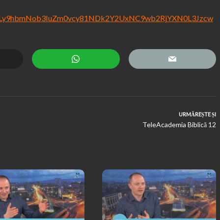
cHM6Ly9hbmNob3IuZm0vcy81NDk2Y2UxNC9wb2RjYXN0L3Jzcw
URMĂREȘTE ȘI
TeleAcademia Biblică 12