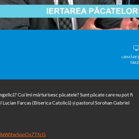
URMĂREȘ
TÂRZ
gelică? Cui îmi mărturisesc păcatele? Sunt păcate care nu pot fi
l Lucian Farcas (Biserica Catolică) și pastorul Sorohan Gabriel
p6y9aWItw5ooOv7TfcG