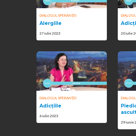
DIALOGUL SPERANȚEI
DIALOGU
Alergiile
Adicți
27 iulie 2023
20 iulie 
DIALOGUL SPERANȚEI
DIALOGU
Adicțiile
Piedic
ascult
6 iulie 2023
29 iunie