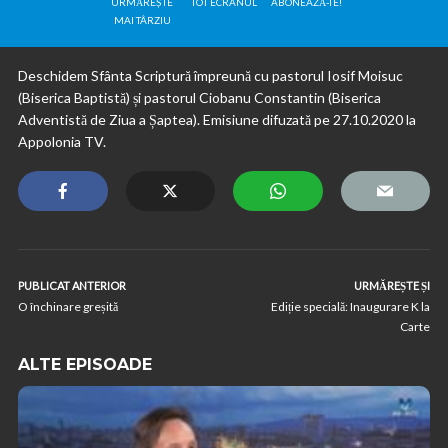
URMĂREȘTE
TOT ECRANUL
ABONEAZĂ-TE!
MAI TÂRZIU
Deschidem Sfânta Scriptură împreună cu pastorul Iosif Moisuc
(Biserica Baptistă) și pastorul Ciobanu Constantin (Biserica
Adventistă de Ziua a Șaptea). Emisiune difuzată pe 27.10.2020 la
Appolonia TV.
PUBLICAT ANTERIOR
URMĂREȘTE ȘI
O închinare greșită
Ediție specială: Inaugurare K la
Carte
ALTE EPISOADE