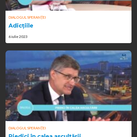
DIALOGUL SPERANȚEI
Adicțiile
6 iulie 2023
DIALOGUL SPERANȚEI
Piedici în calea ascultării