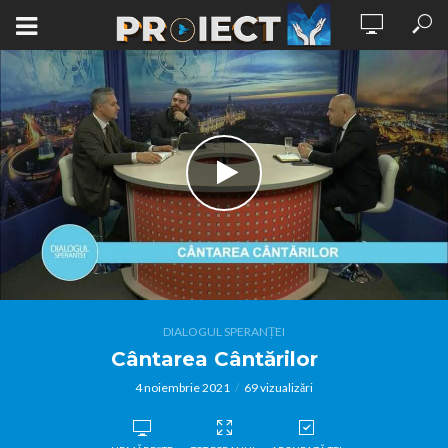
DIALOGUL SPERANȚEI
Cântarea Cântărilor
4 noiembrie 2021
69 vizualizări