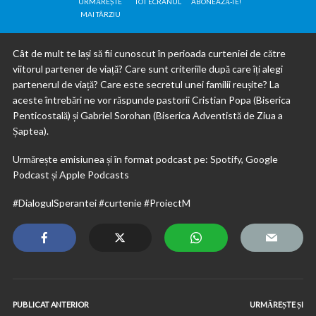
URMĂREȘTE
TOT ECRANUL
ABONEAZĂ-TE!
MAI TÂRZIU
Cât de mult te lași să fii cunoscut în perioada curteniei de către
viitorul partener de viață? Care sunt criteriile după care îți alegi
partenerul de viață? Care este secretul unei familii reușite? La
aceste întrebări ne vor răspunde pastorii Cristian Popa (Biserica
Penticostală) și Gabriel Sorohan (Biserica Adventistă de Ziua a
Șaptea).
Urmărește emisiunea și în format podcast pe: Spotify, Google
Podcast și Apple Podcasts
#DialogulSperantei #curtenie #ProiectM
PUBLICAT ANTERIOR
URMĂREȘTE ȘI