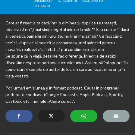
URMĂREȘTE
TOT ECRANUL
ABONEAZĂ-TE!
MAI TÂRZIU
Care ar fi reacția ta dacă într-o dimineață, după ce te trezești,
observi că nu îți mai simți degetul mic de la mână? Sau cum ar fi dacă
ai vedea că oamenii din jurul tău nu ți-ar mai zâmbi? Ce faci când
vezi că, după ce ai muncit la prepararea unei mâncări pentru
musafiri, realizezi că ai uitat să pui condimente și sare?
Se spune că în viață, detaliile fac diferența. În ediția de astăzi,
discutăm despre importanța lucrurilor mici. Aștept să îmi spuneți în
comentarii exemple de astfel de lucruri care au făcut diferența în
viața voastră.
Poți urmări emisiunea și în format podcast. Caută în programul
preferat de podcast (Google Podcasts, Apple Podcast, Spotify,
Castbox, etc.) numele „Alege corect”.