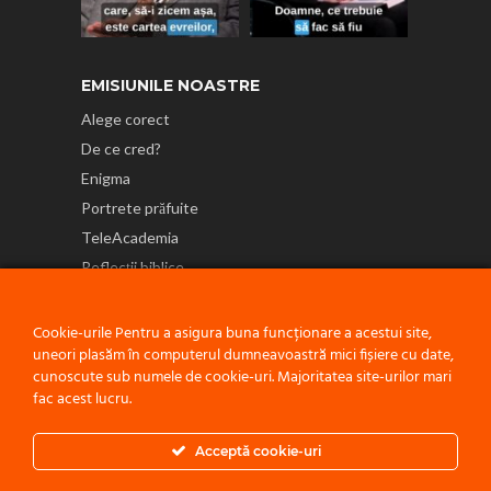
EMISIUNILE NOASTRE
Alege corect
De ce cred?
Enigma
Portrete prăfuite
TeleAcademia
Reflecții biblice
NE GĂSEȘTI ȘI PE
Cookie-urile Pentru a asigura buna funcționare a acestui site,
uneori plasăm în computerul dumneavoastră mici fișiere cu date,
cunoscute sub numele de cookie-uri. Majoritatea site-urilor mari
fac acest lucru.
Politică de confidențialitate
Acceptă cookie-uri