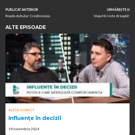
PUBLICAT ANTERIOR
URMĂREȘTE ȘI
Roada duhului: Credincioșia
Viața NU este dreaptă!
ALTE EPISOADE
ALEGE CORECT
Influențe în decizii
19 noiembrie 2024